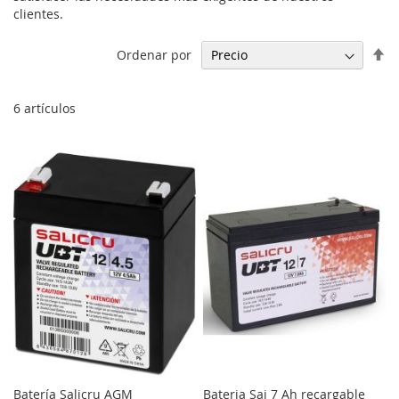
clientes.
Fi
Ordenar por
Di
De
6
artículos
Batería Salicru AGM
Bateria Sai 7 Ah recargable