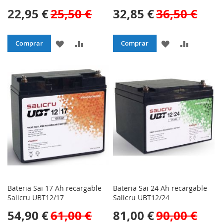
22,95 €
25,50 €
32,85 €
36,50 €
AÑADIR
AÑADIR
AÑADIR
AÑADIR
Comprar
Comprar
A
PARA
A
PARA
LA
COMPARAR
LA
COMPAR
LISTA
LISTA
DE
DE
DESEOS
DESEOS
Bateria Sai 17 Ah recargable
Bateria Sai 24 Ah recargable
Salicru UBT12/17
Salicru UBT12/24
54,90 €
61,00 €
81,00 €
90,00 €