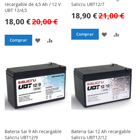
recargable de 4,5 Ah / 12 V
Salicru UBT12/7
UBT 12/4,5
18,90 €
21,00 €
18,00 €
20,00 €
AÑADIR
AÑADIR
Comprar
AÑADIR
AÑADIR
Comprar
A
PARA
A
PARA
LA
COMPAR
LA
COMPARAR
LISTA
LISTA
DE
DE
DESEOS
DESEOS
Bateria Sai 9 Ah recargable
Bateria Sai 12 Ah recargable
Salicru UBT12/9
Salicru UBT12/12