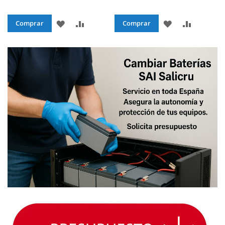
AÑADIR
AÑADIR
AÑADIR
AÑADIR
Comprar
Comprar
A
PARA
A
PARA
LA
COMPARAR
LA
COMPAR
LISTA
LISTA
DE
DE
DESEOS
DESEOS