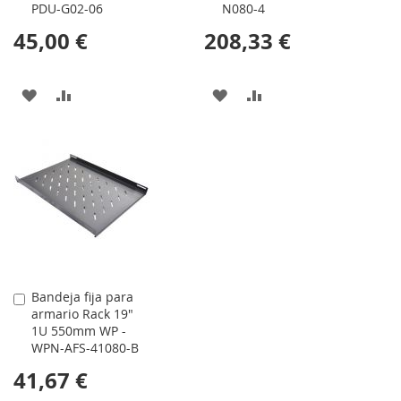
PDU-G02-06
N080-4
45,00 €
208,33 €
AÑADIR
AÑADIR
AÑADIR
AÑADIR
A
PARA
A
PARA
LA
COMPARAR
LA
COMPARAR
LISTA
LISTA
DE
DE
DESEOS
DESEOS
Bandeja fija para
Comprar
armario Rack 19"
1U 550mm WP -
WPN-AFS-41080-B
41,67 €