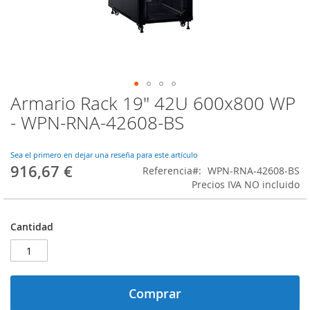
Armario Rack 19" 42U 600x800 WP
Saltar
al
- WPN-RNA-42608-BS
comienzo
de
la
Sea el primero en dejar una reseña para este artículo
916,67 €
galería
Referencia
WPN-RNA-42608-BS
de
Precios IVA NO incluido
imágenes
Cantidad
Comprar