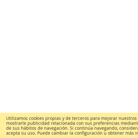
Utilizamos cookies propias y de terceros para mejorar nuestros 
mostrarle publicidad relacionada con sus preferencias mediante
de sus hábitos de navegación. Si continúa navegando, conside
acepta su uso. Puede cambiar la configuración u obtener más i