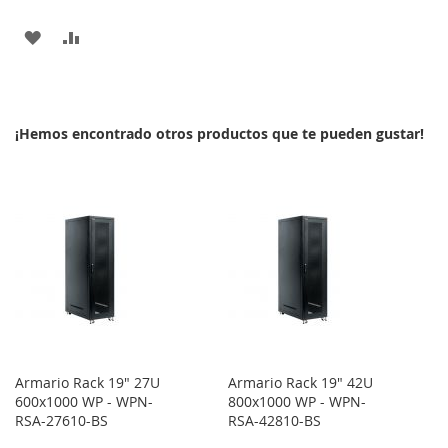
AÑADIR
AÑADIR
A
PARA
LA
COMPARAR
¡Hemos encontrado otros productos que te pueden gustar!
LISTA
DE
DESEOS
Armario Rack 19" 27U
Armario Rack 19" 42U
600x1000 WP - WPN-
800x1000 WP - WPN-
RSA-27610-BS
RSA-42810-BS