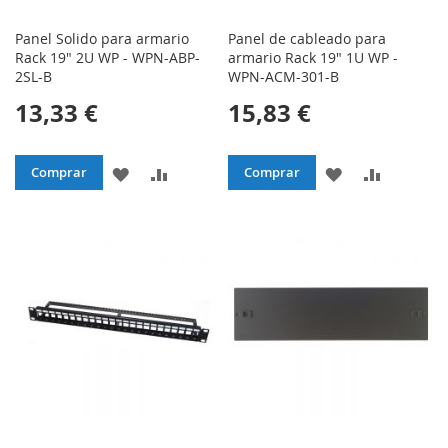
Panel Solido para armario
Panel de cableado para
Rack 19" 2U WP - WPN-ABP-
armario Rack 19" 1U WP -
2SL-B
WPN-ACM-301-B
13,33 €
15,83 €
AÑADIR
AÑADIR
AÑADIR
AÑADIR
Comprar
Comprar
A
PARA
A
PARA
LA
COMPARAR
LA
COMPAR
LISTA
LISTA
DE
DE
DESEOS
DESEOS