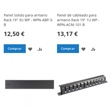
Panel Solido para armario
Panel de cableado para
Rack 19" 3U WP - WPN-ABP-3-
armario Rack 19" 1U WP -
B
WPN-ACM-101-B
12,50 €
13,17 €
AÑADIR
AÑADIR
AÑADIR
AÑADIR
Comprar
Comprar
A
PARA
A
PARA
LA
COMPARAR
LA
COMPAR
LISTA
LISTA
DE
DE
DESEOS
DESEOS