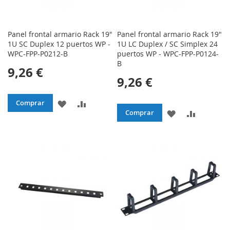
Panel frontal armario Rack 19"
Panel frontal armario Rack 19"
1U SC Duplex 12 puertos WP -
1U LC Duplex / SC Simplex 24
WPC-FPP-P0212-B
puertos WP - WPC-FPP-P0124-
B
9,26 €
9,26 €
AÑADIR
AÑADIR
Comprar
AÑADIR
AÑADIR
Comprar
A
PARA
A
PARA
LA
COMPARAR
LA
COMPAR
LISTA
LISTA
DE
DE
DESEOS
DESEOS