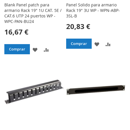
Blank Panel patch para
Panel Solido para armario
armario Rack 19" 1U CAT. 5E /
Rack 19" 3U WP - WPN-ABP-
CAT.6 UTP 24 puertos WP -
3SL-B
WPC-PAN-BU24
20,83 €
16,67 €
AÑADIR
AÑADIR
Comprar
AÑADIR
AÑADIR
Comprar
A
PARA
A
PARA
LA
COMPAR
LA
COMPARAR
LISTA
LISTA
DE
DE
DESEOS
DESEOS