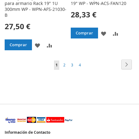
para armario Rack 19" 1U
19" WP - WPN-ACS-FAN120
300mm WP - WPN-AFS-21030-
28,33 €
B
27,50 €
AÑADIR
AÑADIR
Comprar
A
PARA
AÑADIR
AÑADIR
Comprar
LA
COMPAR
A
PARA
Página
Págin
Sigui
Actualmente
Página
Página
Página
1
2
3
4
LISTA
LA
COMPARAR
estás
DE
LISTA
leyendo
DESEOS
DE
página
DESEOS
Información de Contacto