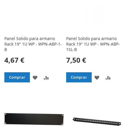
Panel Solido para armario
Panel Solido para armario
Rack 19" 1U WP - WPN-ABP-1-
Rack 19" 1U WP - WPN-ABP-
B
1SL-B
4,67 €
7,50 €
AÑADIR
AÑADIR
AÑADIR
AÑADIR
Comprar
Comprar
A
PARA
A
PARA
LA
COMPARAR
LA
COMPAR
LISTA
LISTA
DE
DE
DESEOS
DESEOS