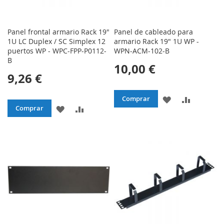
Panel frontal armario Rack 19"
Panel de cableado para
1U LC Duplex / SC Simplex 12
armario Rack 19" 1U WP -
puertos WP - WPC-FPP-P0112-
WPN-ACM-102-B
B
10,00 €
9,26 €
AÑADIR
AÑADIR
Comprar
AÑADIR
AÑADIR
Comprar
A
PARA
A
PARA
LA
COMPAR
LA
COMPARAR
LISTA
LISTA
DE
DE
DESEOS
DESEOS