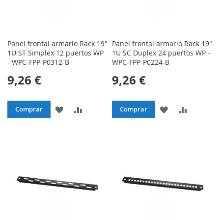
Panel frontal armario Rack 19"
Panel frontal armario Rack 19"
1U ST Simplex 12 puertos WP
1U SC Duplex 24 puertos WP -
- WPC-FPP-P0312-B
WPC-FPP-P0224-B
9,26 €
9,26 €
AÑADIR
AÑADIR
AÑADIR
AÑADIR
Comprar
Comprar
A
PARA
A
PARA
LA
COMPARAR
LA
COMPAR
LISTA
LISTA
DE
DE
DESEOS
DESEOS