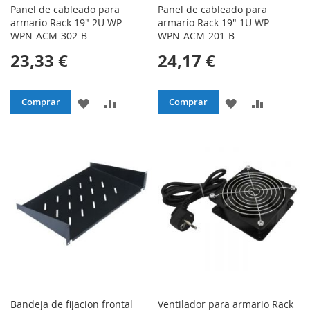
Panel de cableado para
Panel de cableado para
armario Rack 19" 2U WP -
armario Rack 19" 1U WP -
WPN-ACM-302-B
WPN-ACM-201-B
23,33 €
24,17 €
AÑADIR
AÑADIR
AÑADIR
AÑADIR
Comprar
Comprar
A
PARA
A
PARA
LA
COMPARAR
LA
COMPAR
LISTA
LISTA
DE
DE
DESEOS
DESEOS
Bandeja de fijacion frontal
Ventilador para armario Rack