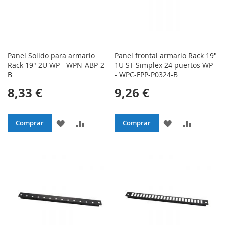
Panel Solido para armario
Panel frontal armario Rack 19"
Rack 19" 2U WP - WPN-ABP-2-
1U ST Simplex 24 puertos WP
B
- WPC-FPP-P0324-B
8,33 €
9,26 €
AÑADIR
AÑADIR
AÑADIR
AÑADIR
Comprar
Comprar
A
PARA
A
PARA
LA
COMPARAR
LA
COMPAR
LISTA
LISTA
DE
DE
DESEOS
DESEOS