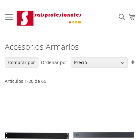
Ir
al
Busc
Mi
contenido
Accesorios Armarios
Fi
Ordenar por
Comprar por
Di
De
Artículos
1
-
20
de
65