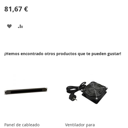
81,67 €
AÑADIR
AÑADIR
A
PARA
LA
COMPARAR
¡Hemos encontrado otros productos que te pueden gustar!
LISTA
DE
DESEOS
Panel de cableado
Ventilador para