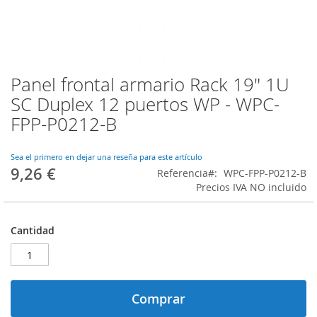
Panel frontal armario Rack 19" 1U
Saltar
al
SC Duplex 12 puertos WP - WPC-
comienzo
FPP-P0212-B
de
la
galería
Sea el primero en dejar una reseña para este artículo
de
9,26 €
Referencia
WPC-FPP-P0212-B
imágenes
Precios IVA NO incluido
Cantidad
Comprar