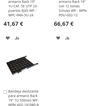
armario Rack 19"
armario Rack 19"
1U CAT. 5E UTP 24
con 12 tomas
puertos RJ45 WP -
Schuko WP - WPN-
WPC-PAN-5U-24
PDU-G02-12
41,67 €
66,67 €
AÑADIR
AÑADIR
AÑADIR
AÑADIR
A
PARA
A
PARA
LA
COMPARAR
LA
COMPARAR
LISTA
LISTA
DE
DE
DESEOS
DESEOS
Bandeja deslizante
Comprar
para armario Rack
19" 1U 550mm WP -
WPN-ASS-141080-B