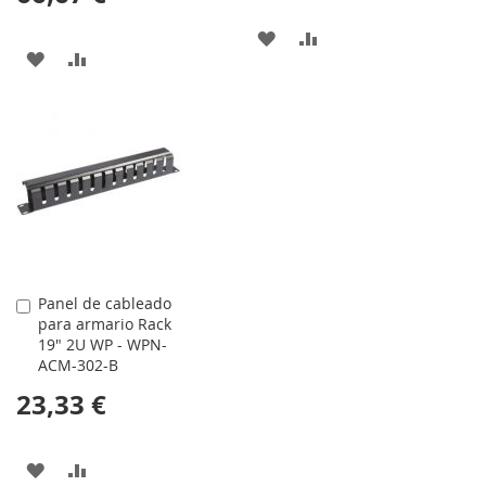
AÑADIR
AÑADIR
AÑADIR
AÑADIR
A
PARA
A
PARA
LA
COMPARAR
LA
COMPARAR
LISTA
LISTA
DE
DE
DESEOS
DESEOS
Panel de cableado
Comprar
para armario Rack
19" 2U WP - WPN-
ACM-302-B
23,33 €
AÑADIR
AÑADIR