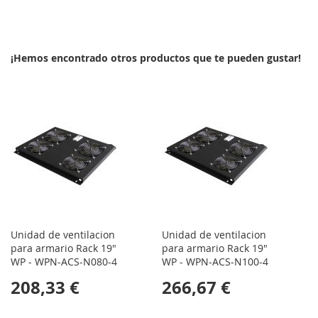
A
PARA
LA
COMPARAR
¡Hemos encontrado otros productos que te pueden gustar!
LISTA
DE
DESEOS
Unidad de ventilacion
Unidad de ventilacion
para armario Rack 19"
para armario Rack 19"
WP - WPN-ACS-N080-4
WP - WPN-ACS-N100-4
208,33 €
266,67 €