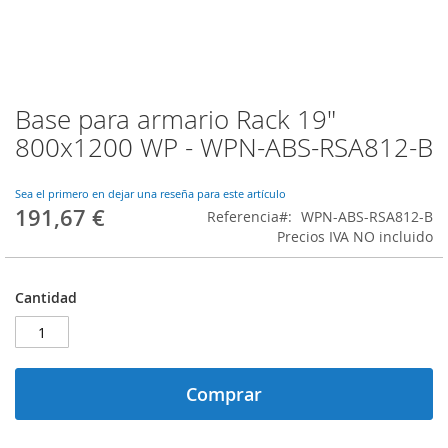
Base para armario Rack 19"
Saltar
al
800x1200 WP - WPN-ABS-RSA812-B
comienzo
de
la
Sea el primero en dejar una reseña para este artículo
191,67 €
galería
Referencia
WPN-ABS-RSA812-B
de
Precios IVA NO incluido
imágenes
Cantidad
Comprar