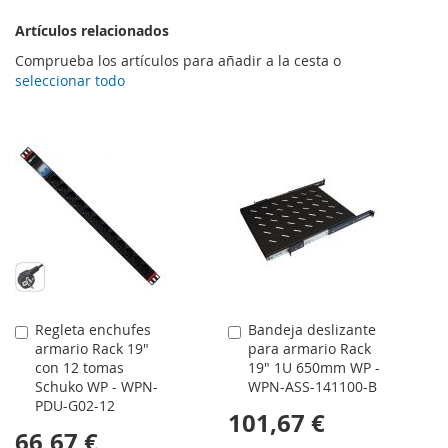
Artículos relacionados
Comprueba los artículos para añadir a la cesta o
seleccionar todo
Regleta enchufes
Bandeja deslizante
Comprar
Comprar
armario Rack 19"
para armario Rack
con 12 tomas
19" 1U 650mm WP -
Schuko WP - WPN-
WPN-ASS-141100-B
PDU-G02-12
101,67 €
66,67 €