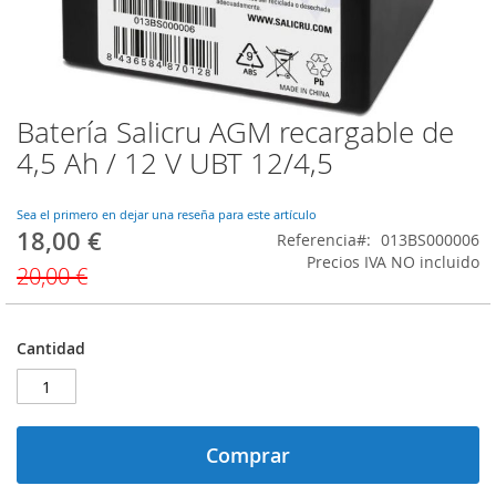
Batería Salicru AGM recargable de
Saltar
al
4,5 Ah / 12 V UBT 12/4,5
comienzo
de
la
Sea el primero en dejar una reseña para este artículo
18,00 €
galería
Precio
Referencia
013BS000006
de
especial
Precios IVA NO incluido
20,00 €
imágenes
Cantidad
Comprar