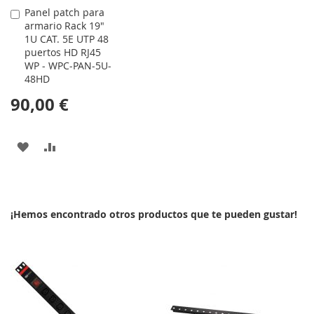
Panel patch para
Comprar
armario Rack 19"
1U CAT. 5E UTP 48
puertos HD RJ45
WP - WPC-PAN-5U-
48HD
90,00 €
AÑADIR
AÑADIR
A
PARA
LA
COMPARAR
¡Hemos encontrado otros productos que te pueden gustar!
LISTA
DE
DESEOS