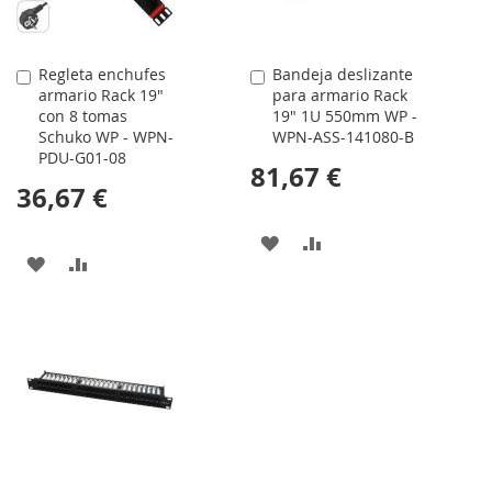
Regleta enchufes
Bandeja deslizante
Comprar
Comprar
armario Rack 19"
para armario Rack
con 8 tomas
19" 1U 550mm WP -
Schuko WP - WPN-
WPN-ASS-141080-B
PDU-G01-08
81,67 €
36,67 €
AÑADIR
AÑADIR
AÑADIR
AÑADIR
A
PARA
A
PARA
LA
COMPARAR
LA
COMPARAR
LISTA
LISTA
DE
DE
DESEOS
DESEOS