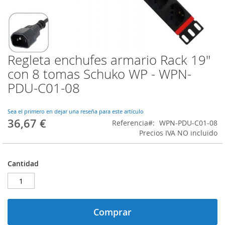
Regleta enchufes armario Rack 19"
Saltar
al
con 8 tomas Schuko WP - WPN-
comienzo
PDU-C01-08
de
la
galería
Sea el primero en dejar una reseña para este artículo
de
36,67 €
Referencia
WPN-PDU-C01-08
imágenes
Precios IVA NO incluido
Cantidad
Comprar