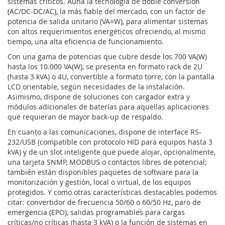
sistemas críticos. Aúna la tecnología de doble conversión
(AC/DC-DC/AC), la más fiable del mercado, con un factor de
potencia de salida unitario (VA=W), para alimentar sistemas
con altos requerimientos energéticos ofreciendo, al mismo
tiempo, una alta eficiencia de funcionamiento.
Con una gama de potencias que cubre desde los 700 VA(W)
hasta los 10.000 VA(W), se presenta en formato rack de 2U
(hasta 3 kVA) o 4U, convertible a formato torre, con la pantalla
LCD orientable, según necesidades de la instalación.
Asimismo, dispone de soluciones con cargador extra y
módulos adicionales de baterías para aquellas aplicaciones
que requieran de mayor back-up de respaldo.
En cuanto a las comunicaciones, dispone de interface RS-
232/USB (compatible con protocolo HID para equipos hasta 3
kVA) y de un slot inteligente que puede alojar, opcionalmente,
una tarjeta SNMP, MODBUS o contactos libres de potencial;
también están disponibles paquetes de software para la
monitorización y gestión, local o virtual, de los equipos
protegidos. Y como otras características destacables podemos
citar: convertidor de frecuencia 50/60 o 60/50 Hz, paro de
emergencia (EPO), salidas programables para cargas
críticas/no críticas (hasta 3 kVA) o la función de sistemas en