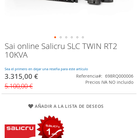
Sai online Salicru SLC TWIN RT2
Saltar
al
10KVA
comienzo
de
la
Sea el primero en dejar una reseña para este artículo
3.315,00 €
galería
Precio
Referencia
698RQ000006
de
especial
Precios IVA NO incluido
5.100,00 €
imágenes
AÑADIR A LA LISTA DE DESEOS