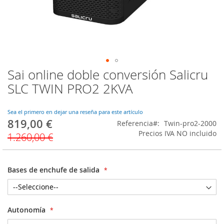
Sai online doble conversión Salicru
Saltar
al
SLC TWIN PRO2 2KVA
comienzo
de
la
Sea el primero en dejar una reseña para este artículo
819,00 €
galería
Precio
Referencia
Twin-pro2-2000
de
especial
Precios IVA NO incluido
1.260,00 €
imágenes
Bases de enchufe de salida
Autonomía