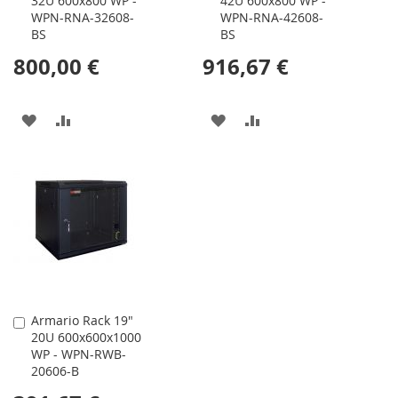
32U 600x800 WP -
42U 600x800 WP -
WPN-RNA-32608-
WPN-RNA-42608-
BS
BS
800,00 €
916,67 €
AÑADIR
AÑADIR
AÑADIR
AÑADIR
A
PARA
A
PARA
LA
COMPARAR
LA
COMPARAR
LISTA
LISTA
DE
DE
DESEOS
DESEOS
Armario Rack 19"
Comprar
20U 600x600x1000
WP - WPN-RWB-
20606-B