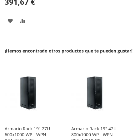
391,67 €
AÑADIR
AÑADIR
A
PARA
LA
COMPARAR
¡Hemos encontrado otros productos que te pueden gustar!
LISTA
DE
DESEOS
Armario Rack 19" 27U
Armario Rack 19" 42U
600x1000 WP - WPN-
800x1000 WP - WPN-